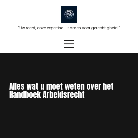
Skip
to
content
"Uw recht, onze expertise – samen voor gerechtigheid."
Alles wat u moet weten over het
Handboek Arbeidsrecht