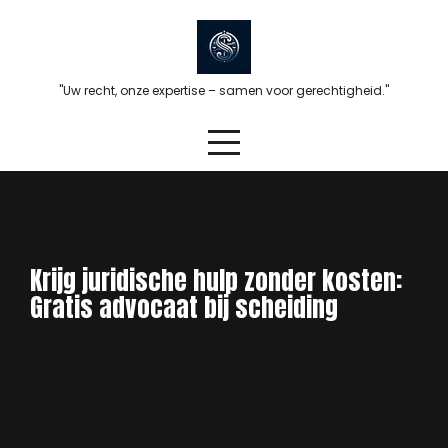
Skip
to
content
"Uw recht, onze expertise – samen voor gerechtigheid."
Krijg juridische hulp zonder kosten:
Gratis advocaat bij scheiding