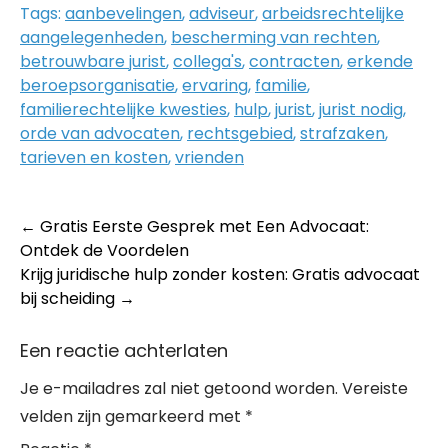
Tags:
aanbevelingen
,
adviseur
,
arbeidsrechtelijke
aangelegenheden
,
bescherming van rechten
,
betrouwbare jurist
,
collega's
,
contracten
,
erkende
beroepsorganisatie
,
ervaring
,
familie
,
familierechtelijke kwesties
,
hulp
,
jurist
,
jurist nodig
,
orde van advocaten
,
rechtsgebied
,
strafzaken
,
tarieven en kosten
,
vrienden
Post
←
Gratis Eerste Gesprek met Een Advocaat:
Ontdek de Voordelen
navigation
Krijg juridische hulp zonder kosten: Gratis advocaat
bij scheiding
→
Een reactie achterlaten
Je e-mailadres zal niet getoond worden.
Vereiste
velden zijn gemarkeerd met
*