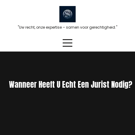
Skip
to
content
"Uw recht, onze expertise – samen voor gerechtigheid."
Wanneer Heeft U Echt Een Jurist Nodig?