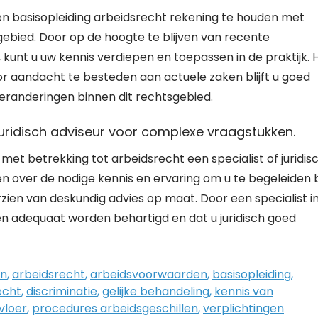
een basisopleiding arbeidsrecht rekening te houden met
 gebied. Door op de hoogte te blijven van recente
 kunt u uw kennis verdiepen en toepassen in de praktijk. 
or aandacht te besteden aan actuele zaken blijft u goed
eranderingen binnen dit rechtsgebied.
juridisch adviseur voor complexe vraagstukken.
et betrekking tot arbeidsrecht een specialist of juridis
n over de nodige kennis en ervaring om u te begeleiden b
rzien van deskundig advies op maat. Door een specialist in
en adequaat worden behartigd en dat u juridisch goed
en
,
arbeidsrecht
,
arbeidsvoorwaarden
,
basisopleiding
,
echt
,
discriminatie
,
gelijke behandeling
,
kennis van
vloer
,
procedures arbeidsgeschillen
,
verplichtingen