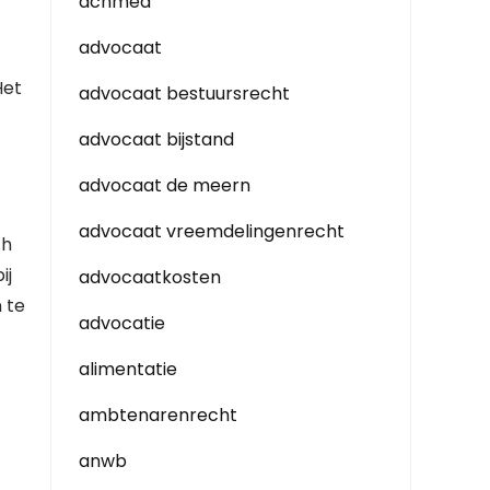
achmea
advocaat
Het
advocaat bestuursrecht
advocaat bijstand
advocaat de meern
advocaat vreemdelingenrecht
ch
ij
advocaatkosten
 te
advocatie
alimentatie
ambtenarenrecht
anwb