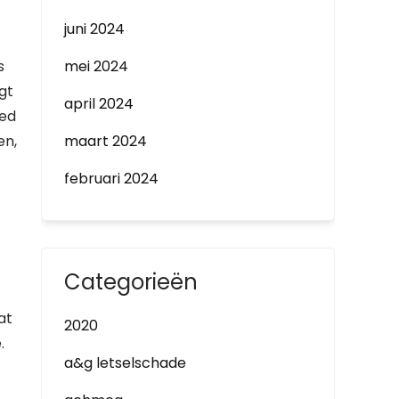
juni 2024
s
mei 2024
ngt
april 2024
oed
en,
maart 2024
februari 2024
Categorieën
at
2020
.
a&g letselschade