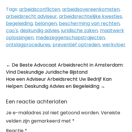
Tags:
arbeidsconflicten
,
arbeidsovereenkomsten
,
arbeidsrecht adviseur
,
arbeidsrechtelijke kwesties
,
begeleiding
,
belangen
,
bescherming van rechten
,
cao's
,
deskundig advies
,
juridische zaken
,
maatwerk
oplossingen
,
medezeggenschapstrajecten
,
ontslagprocedures
,
preventief optreden
,
werkvloer
Post
←
De Beste Advocaat Arbeidsrecht in Amsterdam:
Vind Deskundige Juridische Bijstand
navigation
Hoe een Adviseur Arbeidsrecht Uw Bedrijf Kan
Helpen: Deskundig Advies en Begeleiding
→
Een reactie achterlaten
Je e-mailadres zal niet getoond worden.
Vereiste
velden zijn gemarkeerd met
*
Reactie
*