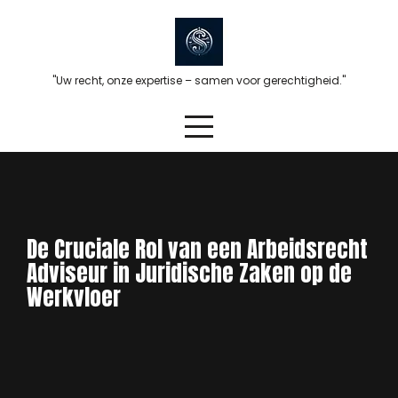
Skip
to
content
"Uw recht, onze expertise – samen voor gerechtigheid."
De Cruciale Rol van een Arbeidsrecht
Adviseur in Juridische Zaken op de
Werkvloer