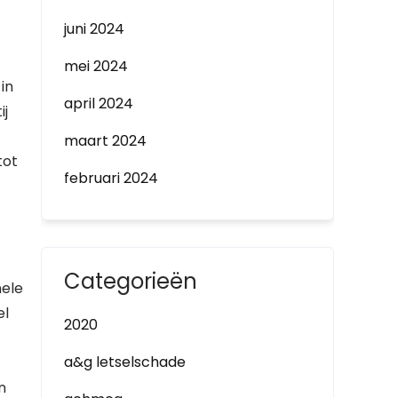
juni 2024
mei 2024
in
april 2024
ij
maart 2024
tot
februari 2024
Categorieën
nele
el
2020
a&g letselschade
n