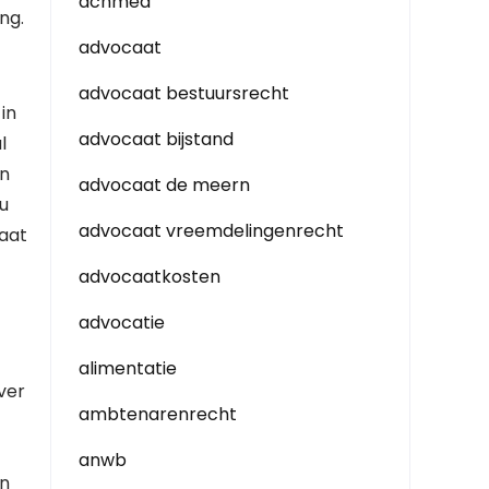
achmea
ng.
advocaat
advocaat bestuursrecht
in
advocaat bijstand
l
en
advocaat de meern
u
advocaat vreemdelingenrecht
taat
advocaatkosten
advocatie
alimentatie
ver
ambtenarenrecht
anwb
en