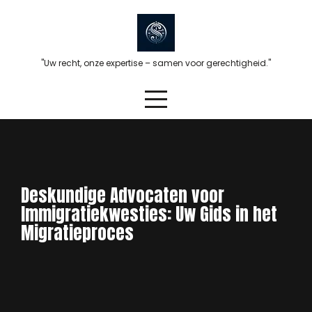
Skip
to
content
"Uw recht, onze expertise – samen voor gerechtigheid."
Deskundige Advocaten voor
Immigratiekwesties: Uw Gids in het
Migratieproces