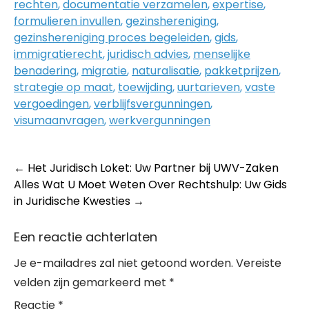
rechten
,
documentatie verzamelen
,
expertise
,
formulieren invullen
,
gezinshereniging
,
gezinshereniging proces begeleiden
,
gids
,
immigratierecht
,
juridisch advies
,
menselijke
benadering
,
migratie
,
naturalisatie
,
pakketprijzen
,
strategie op maat
,
toewijding
,
uurtarieven
,
vaste
vergoedingen
,
verblijfsvergunningen
,
visumaanvragen
,
werkvergunningen
Post
←
Het Juridisch Loket: Uw Partner bij UWV-Zaken
Alles Wat U Moet Weten Over Rechtshulp: Uw Gids
navigation
in Juridische Kwesties
→
Een reactie achterlaten
Je e-mailadres zal niet getoond worden.
Vereiste
velden zijn gemarkeerd met
*
Reactie
*