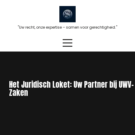
Skip
to
content
"Uw recht, onze expertise – samen voor gerechtigheid."
Het Juridisch Loket: Uw Partner bij UWV-
Zaken