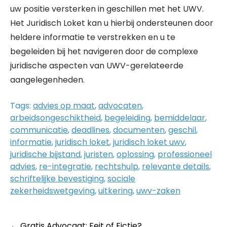
uw positie versterken in geschillen met het UWV.
Het Juridisch Loket kan u hierbij ondersteunen door
heldere informatie te verstrekken en u te
begeleiden bij het navigeren door de complexe
juridische aspecten van UWV-gerelateerde
aangelegenheden.
Tags:
advies op maat
,
advocaten
,
arbeidsongeschiktheid
,
begeleiding
,
bemiddelaar
,
communicatie
,
deadlines
,
documenten
,
geschil
,
informatie
,
juridisch loket
,
juridisch loket uwv
,
juridische bijstand
,
juristen
,
oplossing
,
professioneel
advies
,
re-integratie
,
rechtshulp
,
relevante details
,
schriftelijke bevestiging
,
sociale
zekerheidswetgeving
,
uitkering
,
uwv-zaken
←
Gratis Advocaat: Feit of Fictie?