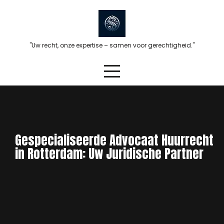
Skip
to
content
"Uw recht, onze expertise – samen voor gerechtigheid."
Gespecialiseerde Advocaat Huurrecht
in Rotterdam: Uw Juridische Partner