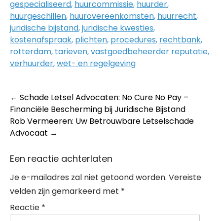
gespecialiseerd
,
huurcommissie
,
huurder
,
huurgeschillen
,
huurovereenkomsten
,
huurrecht
,
juridische bijstand
,
juridische kwesties
,
kostenafspraak
,
plichten
,
procedures
,
rechtbank
,
rotterdam
,
tarieven
,
vastgoedbeheerder reputatie
,
verhuurder
,
wet- en regelgeving
Post
←
Schade Letsel Advocaten: No Cure No Pay –
Financiële Bescherming bij Juridische Bijstand
navigation
Rob Vermeeren: Uw Betrouwbare Letselschade
Advocaat
→
Een reactie achterlaten
Je e-mailadres zal niet getoond worden.
Vereiste
velden zijn gemarkeerd met
*
Reactie
*