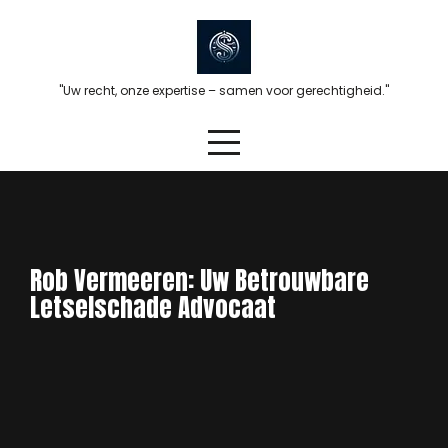
Skip
to
content
"Uw recht, onze expertise – samen voor gerechtigheid."
Rob Vermeeren: Uw Betrouwbare
Letselschade Advocaat