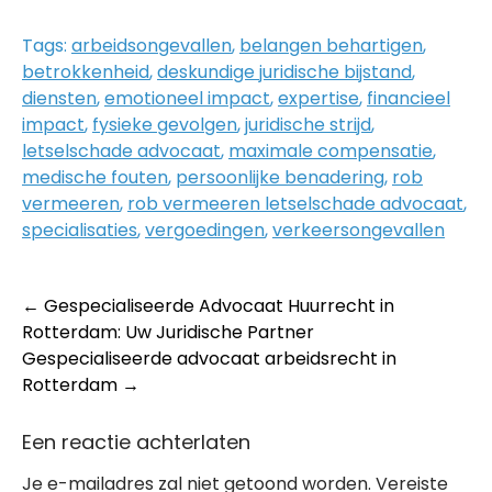
Tags:
arbeidsongevallen
,
belangen behartigen
,
betrokkenheid
,
deskundige juridische bijstand
,
diensten
,
emotioneel impact
,
expertise
,
financieel
impact
,
fysieke gevolgen
,
juridische strijd
,
letselschade advocaat
,
maximale compensatie
,
medische fouten
,
persoonlijke benadering
,
rob
vermeeren
,
rob vermeeren letselschade advocaat
,
specialisaties
,
vergoedingen
,
verkeersongevallen
Post
←
Gespecialiseerde Advocaat Huurrecht in
Rotterdam: Uw Juridische Partner
navigation
Gespecialiseerde advocaat arbeidsrecht in
Rotterdam
→
Een reactie achterlaten
Je e-mailadres zal niet getoond worden.
Vereiste