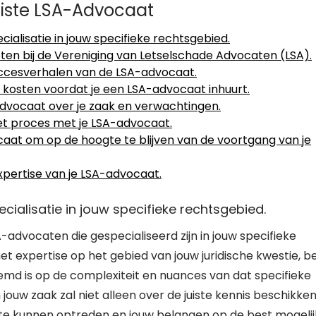
uiste LSA-Advocaat
alisatie in jouw specifieke rechtsgebied.
ten bij de Vereniging van Letselschade Advocaten (LSA).
uccesverhalen van de LSA-advocaat.
n kosten voordat je een LSA-advocaat inhuurt.
dvocaat over je zaak en verwachtingen.
s het proces met je LSA-advocaat.
aat om op de hoogte te blijven van de voortgang van je
xpertise van je LSA-advocaat.
ialisatie in jouw specifieke rechtsgebied.
-advocaten die gespecialiseerd zijn in jouw specifieke
t expertise op het gebied van jouw juridische kwestie, b
temd is op de complexiteit en nuances van dat specifieke
jouw zaak zal niet alleen over de juiste kennis beschikken
 te kunnen optreden en jouw belangen op de best mogeli