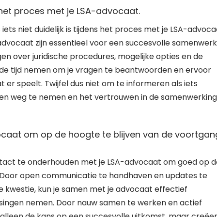
ns het proces met je LSA-advocaat.
iets niet duidelijk is tijdens het proces met je LSA-advoca
dvocaat zijn essentieel voor een succesvolle samenwerk
ijgen over juridische procedures, mogelijke opties en de
 de tijd nemen om je vragen te beantwoorden en ervoor
 er speelt. Twijfel dus niet om te informeren als iets
orgen weg te nemen en het vertrouwen in de samenwerking
caat om op de hoogte te blijven van de voortgan
ontact te onderhouden met je LSA-advocaat om goed op d
k. Door open communicatie te handhaven en updates te
he kwestie, kun je samen met je advocaat effectief
singen nemen. Door nauw samen te werken en actief
et alleen de kans op een succesvolle uitkomst, maar creëer