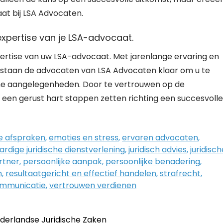
t bij LSA Advocaten.
expertise van je LSA-advocaat.
ertise van uw LSA-advocaat. Met jarenlange ervaring en
 staan de advocaten van LSA Advocaten klaar om u te
che aangelegenheden. Door te vertrouwen op de
een gerust hart stappen zetten richting een succesvolle
ke afspraken
,
emoties en stress
,
ervaren advocaten
,
rdige juridische dienstverlening
,
juridisch advies
,
juridisch
rtner
,
persoonlijke aanpak
,
persoonlijke benadering
,
n
,
resultaatgericht en effectief handelen
,
strafrecht
,
ommunicatie
,
vertrouwen verdienen
derlandse Juridische Zaken