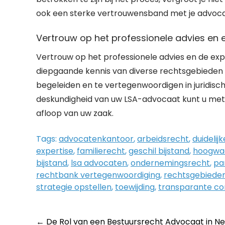
ook een sterke vertrouwensband met je advocaa
Vertrouw op het professionele advies en 
Vertrouw op het professionele advies en de exp
diepgaande kennis van diverse rechtsgebieden
begeleiden en te vertegenwoordigen in juridis
deskundigheid van uw LSA-advocaat kunt u met 
afloop van uw zaak.
Tags:
advocatenkantoor
,
arbeidsrecht
,
duidelij
expertise
,
familierecht
,
geschil bijstand
,
hoogwaa
bijstand
,
lsa advocaten
,
ondernemingsrecht
,
pa
rechtbank vertegenwoordiging
,
rechtsgebiede
strategie opstellen
,
toewijding
,
transparante c
Post
←
De Rol van een Bestuursrecht Advocaat in Ne