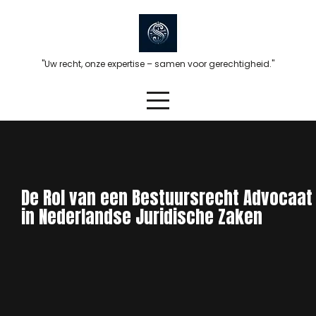
Skip
to
content
"Uw recht, onze expertise – samen voor gerechtigheid."
De Rol van een Bestuursrecht Advocaat
in Nederlandse Juridische Zaken