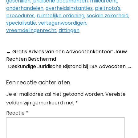
geschillen
,
juridische documenten
,
milieurecht
,
onderhandelen
,
overheidsinstanties
,
pleitnota's
,
procedures
,
ruimtelijke ordening
,
sociale zekerheid
,
specialisatie
,
vertegenwoordigen
,
vreemdelingenrecht
,
zittingen
Post
←
Gratis Advies van een Advocatenkantoor: Jouw
Rechten Beschermd
navigation
Deskundige Juridische Bijstand bij LSA Advocaten
→
Een reactie achterlaten
Je e-mailadres zal niet getoond worden.
Vereiste
velden zijn gemarkeerd met
*
Reactie
*