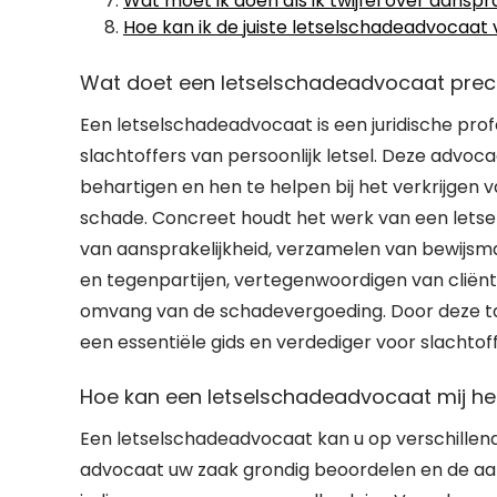
Wat moet ik doen als ik twijfel over aanspra
Hoe kan ik de juiste letselschadeadvocaat v
Wat doet een letselschadeadvocaat prec
Een letselschadeadvocaat is een juridische prof
slachtoffers van persoonlijk letsel. Deze advoc
behartigen en hen te helpen bij het verkrijgen
schade. Concreet houdt het werk van een letse
van aansprakelijkheid, verzamelen van bewijs
en tegenpartijen, vertegenwoordigen van cliën
omvang van de schadevergoeding. Door deze tak
een essentiële gids en verdediger voor slachtoffe
Hoe kan een letselschadeadvocaat mij he
Een letselschadeadvocaat kan u op verschillend
advocaat uw zaak grondig beoordelen en de aansp