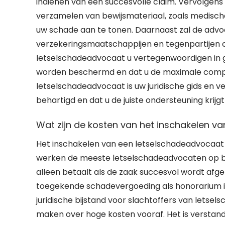
indienen van een succesvolle claim. Vervolgens 
verzamelen van bewijsmateriaal, zoals medisc
uw schade aan te tonen. Daarnaast zal de ad
verzekeringsmaatschappijen en tegenpartijen om 
letselschadeadvocaat u vertegenwoordigen in g
worden beschermd en dat u de maximale compe
letselschadeadvocaat is uw juridische gids en 
behartigd en dat u de juiste ondersteuning krijg
Wat zijn de kosten van het inschakelen v
Het inschakelen van een letselschadeadvocaat 
werken de meeste letselschadeadvocaten op bas
alleen betaalt als de zaak succesvol wordt afg
toegekende schadevergoeding als honorarium in
juridische bijstand voor slachtoffers van letsels
maken over hoge kosten vooraf. Het is verstan