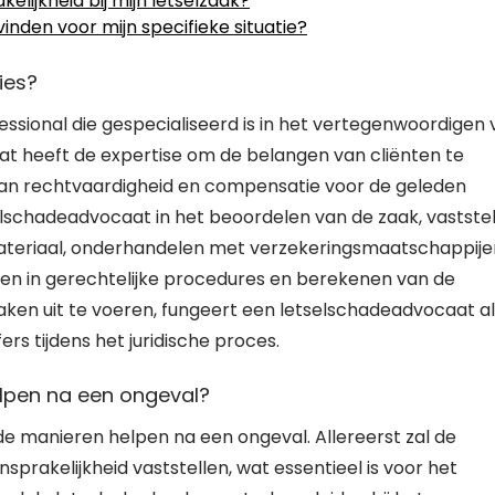
kelijkheid bij mijn letselzaak?
inden voor mijn specifieke situatie?
ies?
essional die gespecialiseerd is in het vertegenwoordigen
aat heeft de expertise om de belangen van cliënten te
 van rechtvaardigheid en compensatie voor de geleden
lschadeadvocaat in het beoordelen van de zaak, vastste
materiaal, onderhandelen met verzekeringsmaatschappije
ten in gerechtelijke procedures en berekenen van de
en uit te voeren, fungeert een letselschadeadvocaat al
rs tijdens het juridische proces.
lpen na een ongeval?
e manieren helpen na een ongeval. Allereerst zal de
rakelijkheid vaststellen, wat essentieel is voor het