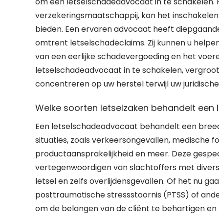
om een letselschadeadvocaat in te schakelen. 
verzekeringsmaatschappij, kan het inschakelen
bieden. Een ervaren advocaat heeft diepgaande
omtrent letselschadeclaims. Zij kunnen u helpen
van een eerlijke schadevergoeding en het voer
letselschadeadvocaat in te schakelen, vergroot
concentreren op uw herstel terwijl uw juridisc
Welke soorten letselzaken behandelt een
Een letselschadeadvocaat behandelt een breed 
situaties, zoals verkeersongevallen, medische f
productaansprakelijkheid en meer. Deze gespec
vertegenwoordigen van slachtoffers met diverse 
letsel en zelfs overlijdensgevallen. Of het nu 
posttraumatische stressstoornis (PTSS) of ande
om de belangen van de cliënt te behartigen en