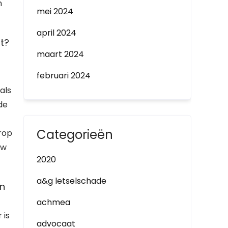
n
mei 2024
april 2024
t?
maart 2024
februari 2024
als
de
Categorieën
rop
uw
2020
a&g letselschade
in
achmea
 is
advocaat