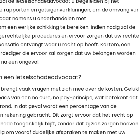
zal de letselschadeadvocaat u begeleiden bij het
he rapporten en getuigenverklaringen, om de omvang va
vocaat namens u onderhandelen met
een eerlijke schikking te bereiken. Indien nodig zal de
erechtelijke procedures en ervoor zorgen dat uw recht
nsatie ontvangt waar u recht op heeft. Kortom, een
verdediger die ervoor zal zorgen dat uw belangen worden
t na een ongeval.
an een letselschadeadvocaat?
brengt vaak vragen met zich mee over de kosten. Geluk
is van een no cure, no pay-principe, wat betekent dat
erond. In dat geval wordt een percentage van de
 rekening gebracht. Dit zorgt ervoor dat het recht op
chade toegankelijk blijft, zonder dat zij zich zorgen hoeven
dig om vooraf duidelijke afspraken te maken met uw