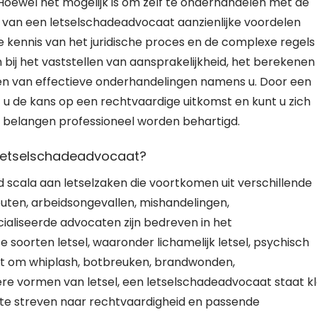
Hoewel het mogelijk is om zelf te onderhandelen met de
 van een letselschadeadvocaat aanzienlijke voordelen
 kennis van het juridische proces en de complexe regels
 bij het vaststellen van aansprakelijkheid, het berekenen
en van effectieve onderhandelingen namens u. Door een
 u de kans op een rechtvaardige uitkomst en kunt u zich
he belangen professioneel worden behartigd.
 letselschadeadvocaat?
scala aan letselzaken die voortkomen uit verschillende
outen, arbeidsongevallen, mishandelingen,
ialiseerde advocaten zijn bedreven in het
soorten letsel, waaronder lichamelijk letsel, psychisch
gaat om whiplash, botbreuken, brandwonden,
re vormen van letsel, een letselschadeadvocaat staat k
 te streven naar rechtvaardigheid en passende