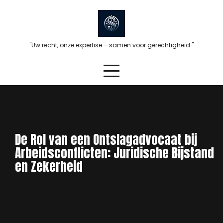
Skip
to
content
"Uw recht, onze expertise – samen voor gerechtigheid."
De Rol van een Ontslagadvocaat bij
Arbeidsconflicten: Juridische Bijstand
en Zekerheid