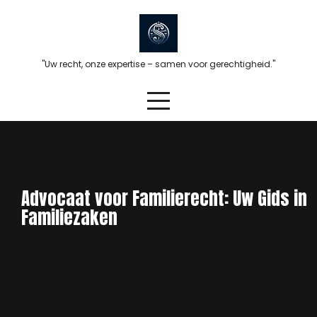
Skip
to
content
"Uw recht, onze expertise – samen voor gerechtigheid."
Advocaat voor Familierecht: Uw Gids in
Familiezaken