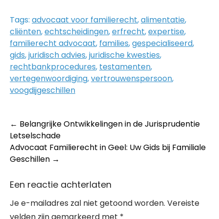
Tags:
advocaat voor familierecht
,
alimentatie
,
cliënten
,
echtscheidingen
,
erfrecht
,
expertise
,
familierecht advocaat
,
families
,
gespecialiseerd
,
gids
,
juridisch advies
,
juridische kwesties
,
rechtbankprocedures
,
testamenten
,
vertegenwoordiging
,
vertrouwenspersoon
,
voogdijgeschillen
Post
←
Belangrijke Ontwikkelingen in de Jurisprudentie
Letselschade
navigation
Advocaat Familierecht in Geel: Uw Gids bij Familiale
Geschillen
→
Een reactie achterlaten
Je e-mailadres zal niet getoond worden.
Vereiste
velden zijn gemarkeerd met
*