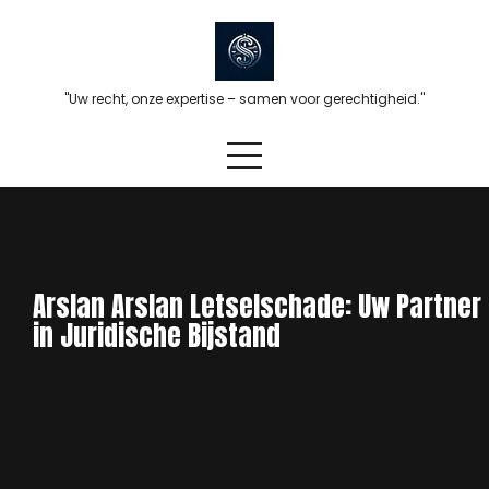
Skip
to
content
"Uw recht, onze expertise – samen voor gerechtigheid."
Arslan Arslan Letselschade: Uw Partner
in Juridische Bijstand