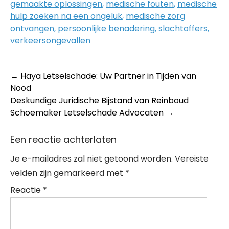
gemaakte oplossingen
,
medische fouten
,
medische
hulp zoeken na een ongeluk
,
medische zorg
ontvangen
,
persoonlijke benadering
,
slachtoffers
,
verkeersongevallen
Post
←
Haya Letselschade: Uw Partner in Tijden van
Nood
navigation
Deskundige Juridische Bijstand van Reinboud
Schoemaker Letselschade Advocaten
→
Een reactie achterlaten
Je e-mailadres zal niet getoond worden.
Vereiste
velden zijn gemarkeerd met
*
Reactie
*