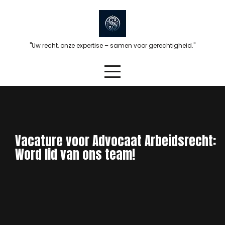
Skip
to
content
"Uw recht, onze expertise – samen voor gerechtigheid."
Vacature voor Advocaat Arbeidsrecht:
Word lid van ons team!