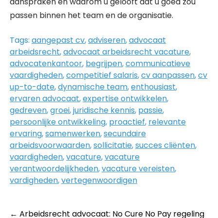
aanspraken en waarom u gelooft dat u goed zou
passen binnen het team en de organisatie.
Tags:
aangepast cv
,
adviseren
,
advocaat
arbeidsrecht
,
advocaat arbeidsrecht vacature
,
advocatenkantoor
,
begrijpen
,
communicatieve
vaardigheden
,
competitief salaris
,
cv aanpassen
,
cv
up-to-date
,
dynamische team
,
enthousiast
,
ervaren advocaat
,
expertise ontwikkelen
,
gedreven
,
groei
,
juridische kennis
,
passie
,
persoonlijke ontwikkeling
,
proactief
,
relevante
ervaring
,
samenwerken
,
secundaire
arbeidsvoorwaarden
,
sollicitatie
,
succes cliënten
,
vaardigheden
,
vacature
,
vacature
verantwoordelijkheden
,
vacature vereisten
,
vardigheden
,
vertegenwoordigen
Post
←
Arbeidsrecht advocaat: No Cure No Pay regeling