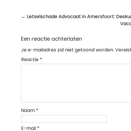
Post
←
Letselschade Advocaat in Amersfoort: Deskund
Vaca
navigation
Een reactie achterlaten
Je e-mailadres zal niet getoond worden.
Vereis
Reactie
*
Naam
*
E-mail
*