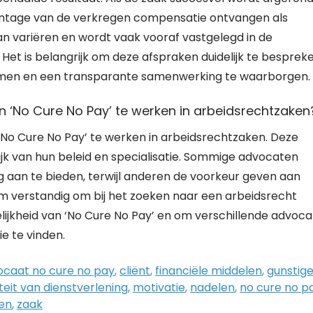
entage van de verkregen compensatie ontvangen als
an variëren en wordt vaak vooraf vastgelegd in de
Het is belangrijk om deze afspraken duidelijk te besprek
omen en een transparante samenwerking te waarborgen.
n ‘No Cure No Pay’ te werken in arbeidsrechtzaken
 ‘No Cure No Pay’ te werken in arbeidsrechtzaken. Deze
ijk van hun beleid en specialisatie. Sommige advocaten
 aan te bieden, terwijl anderen de voorkeur geven aan
om verstandig om bij het zoeken naar een arbeidsrecht
ijkheid van ‘No Cure No Pay’ en om verschillende advoc
e te vinden.
ocaat no cure no pay
,
cliënt
,
financiële middelen
,
gunstig
teit van dienstverlening
,
motivatie
,
nadelen
,
no cure no p
en
,
zaak