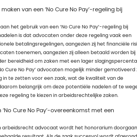
 maken van een ‘No Cure No Pay’-regeling bij
 aan het gebruik van een ‘No Cure No Pay’-regeling bij
 nadelen is dat advocaten onder deze regeling vaak een
nele betalingsregelingen, aangezien zij het financiële ris
ocaten toenemen, aangezien zij alleen betaald worden bij
inder bereidheid om zaken met een lager slagingspercent
‘No Cure No Pay’ advocaten mogelijk minder gemotiveerd z
 in te zetten voor een zaak, wat de kwaliteit van de
 daarom belangrijk om deze potentiële nadelen af te weg
ze regeling te kiezen in arbeidsrechtelijke zaken.
n ‘No Cure No Pay’-overeenkomst met een
n arbeidsrecht advocaat wordt het honorarium doorgaa
ehaalde resultaat. Als de zaak succesvol wordt afgerond