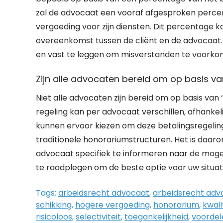
zal de advocaat een vooraf afgesproken perc
vergoeding voor zijn diensten. Dit percentage k
overeenkomst tussen de cliënt en de advocaat. 
en vast te leggen om misverstanden te voork
Zijn alle advocaten bereid om op basis va
Niet alle advocaten zijn bereid om op basis van
regeling kan per advocaat verschillen, afhankel
kunnen ervoor kiezen om deze betalingsregeling
traditionele honorariumstructuren. Het is daar
advocaat specifiek te informeren naar de mogel
te raadplegen om de beste optie voor uw situati
Tags:
arbeidsrecht advocaat
,
arbeidsrecht adv
schikking
,
hogere vergoeding
,
honorarium
,
kwali
risicoloos
,
selectiviteit
,
toegankelijkheid
,
voordel