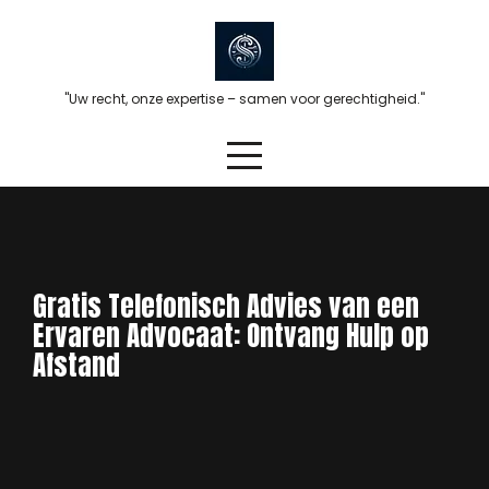
Skip
to
content
"Uw recht, onze expertise – samen voor gerechtigheid."
Gratis Telefonisch Advies van een
Ervaren Advocaat: Ontvang Hulp op
Afstand