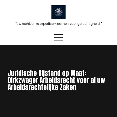
Skip
to
content
"Uw recht, onze expertise – samen voor gerechtigheid."
Juridische Bijstand op Maat:
Dirkzwager Arbeidsrecht voor al uw
Arbeidsrechtelijke Zaken