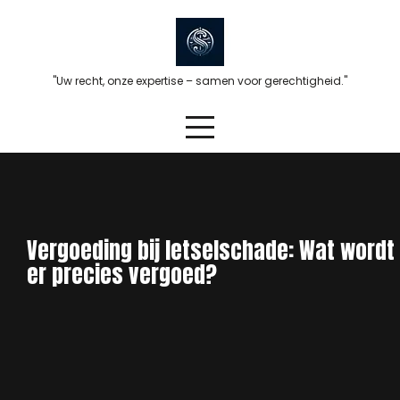
Skip
to
content
"Uw recht, onze expertise – samen voor gerechtigheid."
Vergoeding bij letselschade: Wat wordt
er precies vergoed?