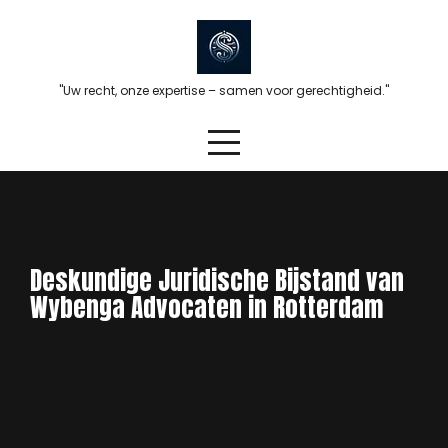
Skip
to
content
"Uw recht, onze expertise – samen voor gerechtigheid."
Deskundige Juridische Bijstand van
Wybenga Advocaten in Rotterdam