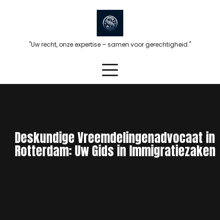
Skip
to
content
"Uw recht, onze expertise – samen voor gerechtigheid."
Deskundige Vreemdelingenadvocaat in
Rotterdam: Uw Gids in Immigratiezaken