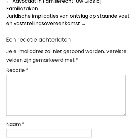
Post
←
Advocaat in Familierecht: Uw Gids bij
Familiezaken
navigation
Juridische implicaties van ontslag op staande voet
en vaststellingsovereenkomst
→
Een reactie achterlaten
Je e-mailadres zal niet getoond worden.
Vereiste
velden zijn gemarkeerd met
*
Reactie
*
Naam
*