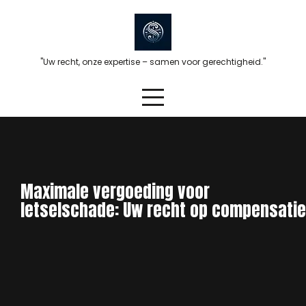
Skip
to
content
"Uw recht, onze expertise – samen voor gerechtigheid."
Maximale vergoeding voor
letselschade: Uw recht op compensatie