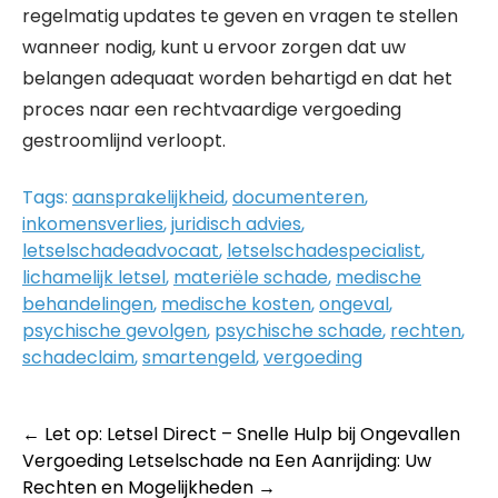
regelmatig updates te geven en vragen te stellen
wanneer nodig, kunt u ervoor zorgen dat uw
belangen adequaat worden behartigd en dat het
proces naar een rechtvaardige vergoeding
gestroomlijnd verloopt.
Tags:
aansprakelijkheid
,
documenteren
,
inkomensverlies
,
juridisch advies
,
letselschadeadvocaat
,
letselschadespecialist
,
lichamelijk letsel
,
materiële schade
,
medische
behandelingen
,
medische kosten
,
ongeval
,
psychische gevolgen
,
psychische schade
,
rechten
,
schadeclaim
,
smartengeld
,
vergoeding
Post
←
Let op: Letsel Direct – Snelle Hulp bij Ongevallen
Vergoeding Letselschade na Een Aanrijding: Uw
navigation
Rechten en Mogelijkheden
→