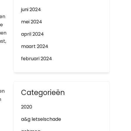
juni 2024
men
mei 2024
de
uen
april 2024
st,
maart 2024
februari 2024
en
Categorieën
n
2020
a&g letselschade