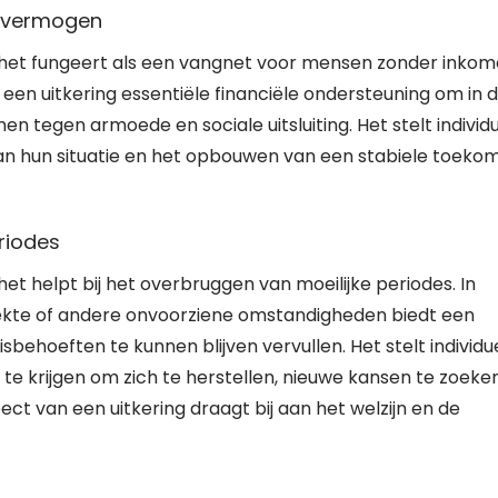
f vermogen
at het fungeert als een vangnet voor mensen zonder inko
en uitkering essentiële financiële ondersteuning om in 
n tegen armoede en sociale uitsluiting. Het stelt individ
van hun situatie en het opbouwen van een stabiele toekom
eriodes
het helpt bij het overbruggen van moeilijke periodes. In
 ziekte of andere onvoorziene omstandigheden biedt een
ehoeften te kunnen blijven vervullen. Het stelt individu
 te krijgen om zich te herstellen, nieuwe kansen te zoeke
ct van een uitkering draagt bij aan het welzijn en de