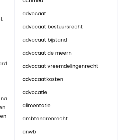
achmea
advocaat
l.
advocaat bestuursrecht
advocaat bijstand
advocaat de meern
ard
advocaat vreemdelingenrecht
advocaatkosten
advocatie
 na
alimentatie
ren
ken
ambtenarenrecht
anwb