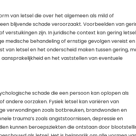
orm van letsel die over het algemeen als mild of
en blijvende schade veroorzaakt. Voorbeelden van geri
verstuikingen zijn. In juridische context kan gering letse
ge medische behandeling of ernstige gevolgen vereist en
rnst van letsel en het onderscheid maken tussen gering, m
an aansprakelijkheid en het vaststellen van eventuele
sychologische schade die een persoon kan oplopen als
f andere oorzaken. Fysiek letsel kan variëren van
ige verwondingen zoals botbreuken, brandwonden en
onele trauma’s zoals angststoornissen, depressie en
ien kunnen beroepsziekten die ontstaan door blootstelli
eschouwd als letsel. Het is belangrijk om alle vormen va