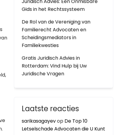
Juridisch Advies: Een Onmisbare
Gids in het Rechtssysteem
De Rol van de Vereniging van
s
Familierecht Advocaten en
Scheidingsmediators in
 van
Familiekwesties
Gratis Juridisch Advies in
Rotterdam: Vind Hulp bij Uw
Juridische Vragen
ld,
Laatste reacties
eve
sarikasagayev
op
De Top 10
n.
Letselschade Advocaten die U Kunt