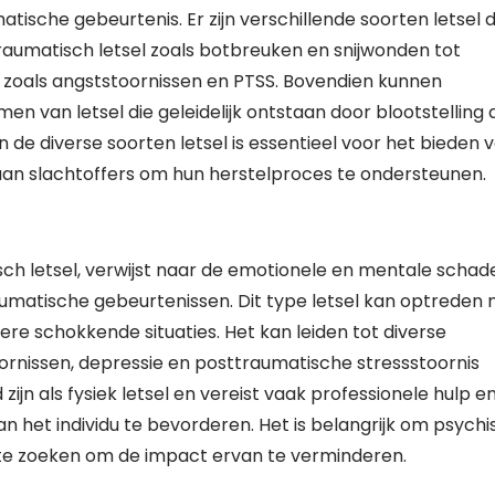
ische gebeurtenis. Er zijn verschillende soorten letsel d
aumatisch letsel zoals botbreuken en snijwonden tot
 zoals angststoornissen en PTSS. Bovendien kunnen
 van letsel die geleidelijk ontstaan door blootstelling 
 de diverse soorten letsel is essentieel voor het bieden 
aan slachtoffers om hun herstelproces te ondersteunen.
sch letsel, verwijst naar de emotionele en mentale schad
umatische gebeurtenissen. Dit type letsel kan optreden 
dere schokkende situaties. Het kan leiden tot diverse
nissen, depressie en posttraumatische stressstoornis
ijn als fysiek letsel en vereist vaak professionele hulp e
an het individu te bevorderen. Het is belangrijk om psychi
g te zoeken om de impact ervan te verminderen.