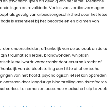
en psychisch lijden als gevolg van het letsel. Medische
andelingen en revalidatie. Verlies van verdienvermogen
oopt als gevolg van arbeidsongeschiktheid door het letse
hade is essentieel bij het beoordelen en claimen van
 worden onderscheiden, afhankelijk van de oorzaak en de a
 zijn traumatisch letsel, brandwonden, whiplash,
tisch letsel wordt veroorzaakt door externe kracht of
fhankelijk van de blootstelling aan hitte of chemische
egingen van het hoofd, psychologisch letsel kan optreden
ontstaan door langdurige blootstelling aan risicofacto
letsel serieus te nemen en passende medische hulp te zoe