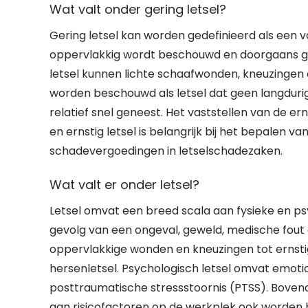
Wat valt onder gering letsel?
Gering letsel kan worden gedefinieerd als een v
oppervlakkig wordt beschouwd en doorgaans ge
letsel kunnen lichte schaafwonden, kneuzingen of 
worden beschouwd als letsel dat geen langduri
relatief snel geneest. Het vaststellen van de e
en ernstig letsel is belangrijk bij het bepalen v
schadevergoedingen in letselschadezaken.
Wat valt er onder letsel?
Letsel omvat een breed scala aan fysieke en p
gevolg van een ongeval, geweld, medische fout o
oppervlakkige wonden en kneuzingen tot ernst
hersenletsel. Psychologisch letsel omvat emoti
posttraumatische stressstoornis (PTSS). Bovend
aan risicofactoren op de werkplek ook worden b