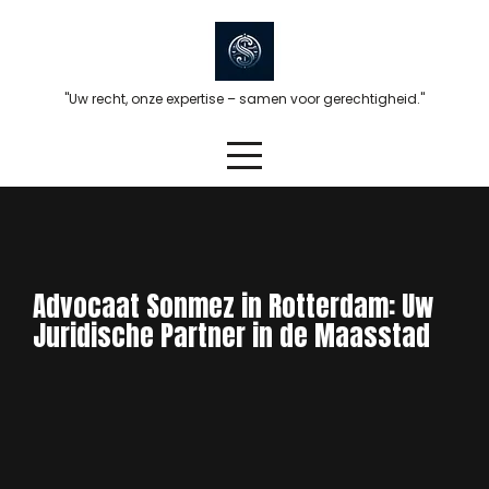
Skip
to
content
"Uw recht, onze expertise – samen voor gerechtigheid."
Advocaat Sonmez in Rotterdam: Uw
Juridische Partner in de Maasstad