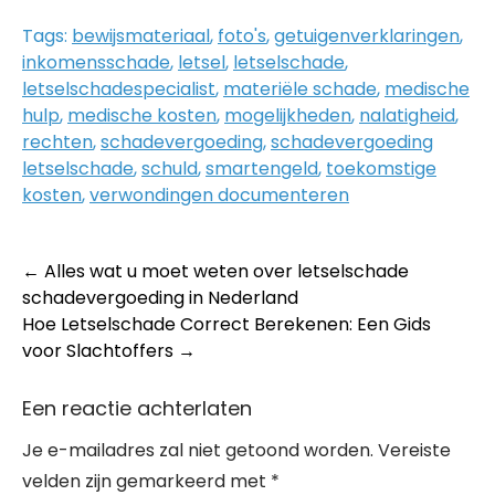
Tags:
bewijsmateriaal
,
foto's
,
getuigenverklaringen
,
inkomensschade
,
letsel
,
letselschade
,
letselschadespecialist
,
materiële schade
,
medische
hulp
,
medische kosten
,
mogelijkheden
,
nalatigheid
,
rechten
,
schadevergoeding
,
schadevergoeding
letselschade
,
schuld
,
smartengeld
,
toekomstige
kosten
,
verwondingen documenteren
Post
←
Alles wat u moet weten over letselschade
schadevergoeding in Nederland
navigation
Hoe Letselschade Correct Berekenen: Een Gids
voor Slachtoffers
→
Een reactie achterlaten
Je e-mailadres zal niet getoond worden.
Vereiste
velden zijn gemarkeerd met
*