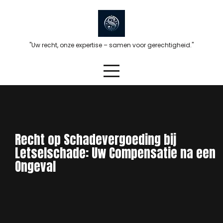
Skip
to
content
"Uw recht, onze expertise – samen voor gerechtigheid."
Recht op Schadevergoeding bij
Letselschade: Uw Compensatie na een
Ongeval