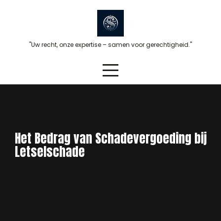
Skip
to
content
"Uw recht, onze expertise – samen voor gerechtigheid."
Het Bedrag van Schadevergoeding bij
Letselschade