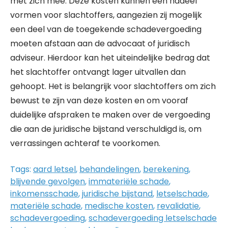
met zich mee. Deze kosten kunnen een nadeel
vormen voor slachtoffers, aangezien zij mogelijk
een deel van de toegekende schadevergoeding
moeten afstaan aan de advocaat of juridisch
adviseur. Hierdoor kan het uiteindelijke bedrag dat
het slachtoffer ontvangt lager uitvallen dan
gehoopt. Het is belangrijk voor slachtoffers om zich
bewust te zijn van deze kosten en om vooraf
duidelijke afspraken te maken over de vergoeding
die aan de juridische bijstand verschuldigd is, om
verrassingen achteraf te voorkomen.
Tags:
aard letsel
,
behandelingen
,
berekening
,
blijvende gevolgen
,
immateriële schade
,
inkomensschade
,
juridische bijstand
,
letselschade
,
materiële schade
,
medische kosten
,
revalidatie
,
schadevergoeding
,
schadevergoeding letselschade