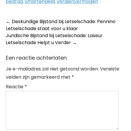
bedrag
,
smartengeld
,
verdienvermogen
Post
←
Deskundige Bijstand bij Letselschade: Pennino
Letselschade staat voor u klaar
navigation
Juridische Bijstand bij Letselschade: Laseur
Letselschade Helpt u Verder
→
Een reactie achterlaten
Je e-mailadres zal niet getoond worden.
Vereiste
velden zijn gemarkeerd met
*
Reactie
*