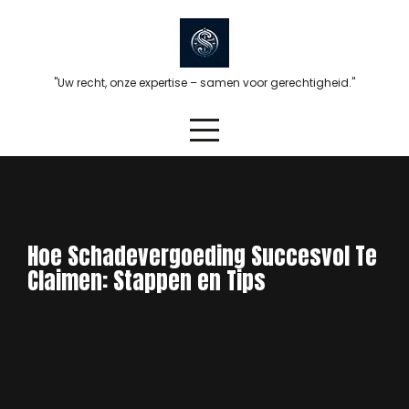
Skip
to
content
"Uw recht, onze expertise – samen voor gerechtigheid."
Hoe Schadevergoeding Succesvol Te
Claimen: Stappen en Tips