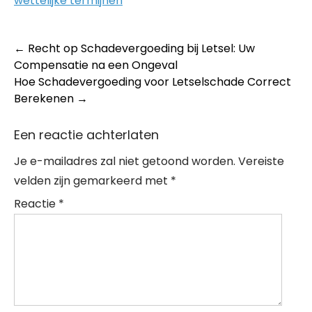
wettelijke termijnen
Post
←
Recht op Schadevergoeding bij Letsel: Uw
Compensatie na een Ongeval
navigation
Hoe Schadevergoeding voor Letselschade Correct
Berekenen
→
Een reactie achterlaten
Je e-mailadres zal niet getoond worden.
Vereiste
velden zijn gemarkeerd met
*
Reactie
*