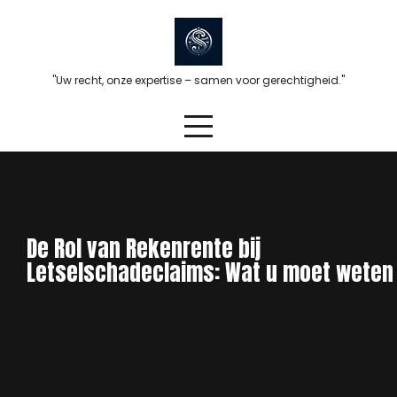
Skip
to
content
"Uw recht, onze expertise – samen voor gerechtigheid."
De Rol van Rekenrente bij
Letselschadeclaims: Wat u moet weten