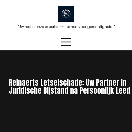
Skip
to
content
"Uw recht, onze expertise – samen voor gerechtigheid."
Reinaerts Letselschade: Uw Partner in
Juridische Bijstand na Persoonlijk Leed