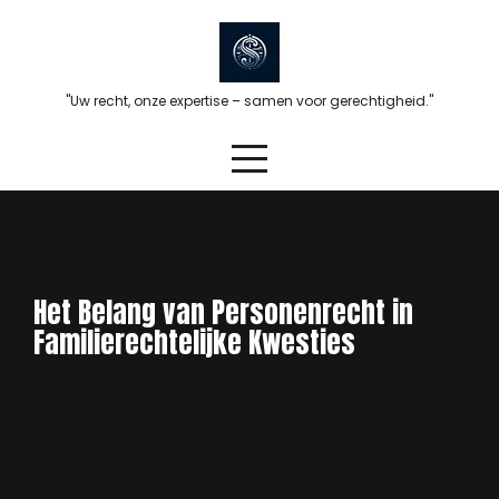
Skip
to
content
"Uw recht, onze expertise – samen voor gerechtigheid."
Het Belang van Personenrecht in
Familierechtelijke Kwesties