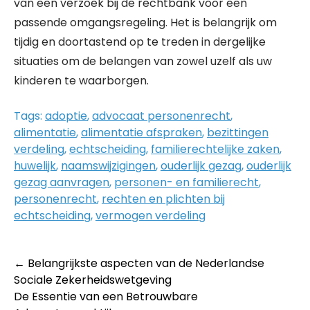
van een verzoek bij de rechtbank voor een
passende omgangsregeling. Het is belangrijk om
tijdig en doortastend op te treden in dergelijke
situaties om de belangen van zowel uzelf als uw
kinderen te waarborgen.
Tags:
adoptie
,
advocaat personenrecht
,
alimentatie
,
alimentatie afspraken
,
bezittingen
verdeling
,
echtscheiding
,
familierechtelijke zaken
,
huwelijk
,
naamswijzigingen
,
ouderlijk gezag
,
ouderlijk
gezag aanvragen
,
personen- en familierecht
,
personenrecht
,
rechten en plichten bij
echtscheiding
,
vermogen verdeling
Post
←
Belangrijkste aspecten van de Nederlandse
Sociale Zekerheidswetgeving
navigation
De Essentie van een Betrouwbare