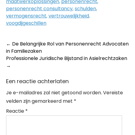
maatwerkoplossingen
,
personenrecht
,
personenrecht consultancy
,
schulden
,
vermogensrecht
,
vertrouwelijkheid
,
voogdijgeschillen
Post
←
De Belangrijke Rol van Personenrecht Advocaten
in Familiezaken
navigation
Professionele Juridische Bijstand in Asielrechtzaken
→
Een reactie achterlaten
Je e-mailadres zal niet getoond worden.
Vereiste
velden zijn gemarkeerd met
*
Reactie
*