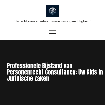
Skip
to
content
"Uw recht, onze expertise – samen voor gerechtigheid."
Professionele Bijstand van
Personenrecht Consultancy: Uw Gids in
Juridische Zaken