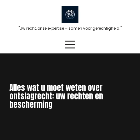
Skip
to
content
"Uw recht, onze expertise – samen voor gerechtigheid."
Alles wat u moet weten over
ontslagrecht: uw rechten en
bescherming