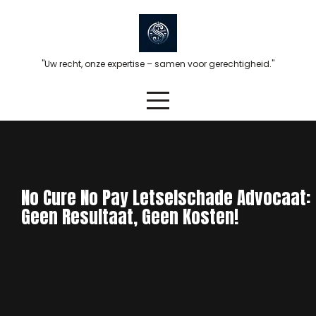
Skip
to
content
"Uw recht, onze expertise – samen voor gerechtigheid."
No Cure No Pay Letselschade Advocaat:
Geen Resultaat, Geen Kosten!