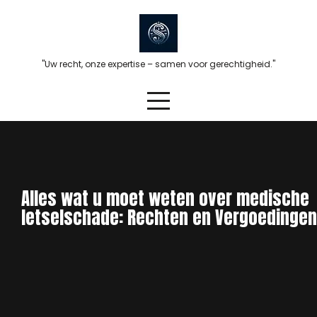
Skip
to
content
"Uw recht, onze expertise – samen voor gerechtigheid."
Alles wat u moet weten over medische
letselschade: Rechten en Vergoedingen