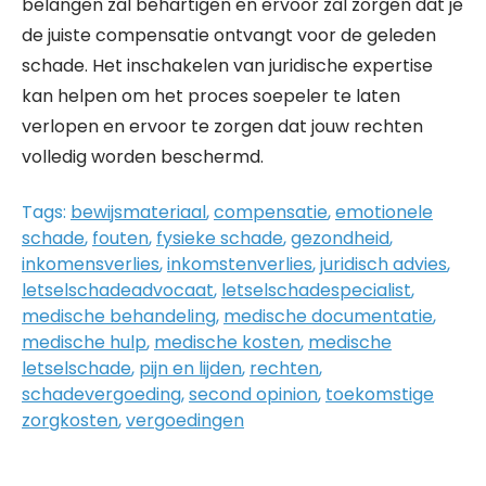
belangen zal behartigen en ervoor zal zorgen dat je
de juiste compensatie ontvangt voor de geleden
schade. Het inschakelen van juridische expertise
kan helpen om het proces soepeler te laten
verlopen en ervoor te zorgen dat jouw rechten
volledig worden beschermd.
Tags:
bewijsmateriaal
,
compensatie
,
emotionele
schade
,
fouten
,
fysieke schade
,
gezondheid
,
inkomensverlies
,
inkomstenverlies
,
juridisch advies
,
letselschadeadvocaat
,
letselschadespecialist
,
medische behandeling
,
medische documentatie
,
medische hulp
,
medische kosten
,
medische
letselschade
,
pijn en lijden
,
rechten
,
schadevergoeding
,
second opinion
,
toekomstige
zorgkosten
,
vergoedingen