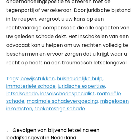
onderhandelingspositie te creëren met de
tegenpartij of verzekeraar. Door juridische bijstand
in te roepen, vergroot u uw kans op een
rechtvaardige compensatie die alle aspecten van
uw geleden schade dekt. Het inschakelen van een
advocaat kan u helpen om uw rechten volledig te
beschermen en ervoor zorgen dat u krijgt waar u
recht op heeft na een traumatisch letselongeval.
Tags:
bewijsstukken
,
huishoudelijke hulp
,
immateriële schade
,
juridische expertise
,
letselschade
,
letselschadespecialist
,
materiële
schade
,
maximale schadevergoeding
,
misgelopen
inkomsten
,
toekomstige schade
Post
←
Gevolgen van blijvend letsel na een
bedrijfsongeval in Nederland