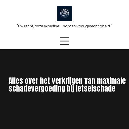
Skip
to
content
"Uw recht, onze expertise – samen voor gerechtigheid."
Alles over het verkrijgen van maximale
schadevergoeding bij letselschade