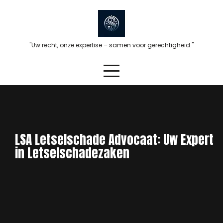
Skip
to
content
"Uw recht, onze expertise – samen voor gerechtigheid."
LSA Letselschade Advocaat: Uw Expert
in Letselschadezaken