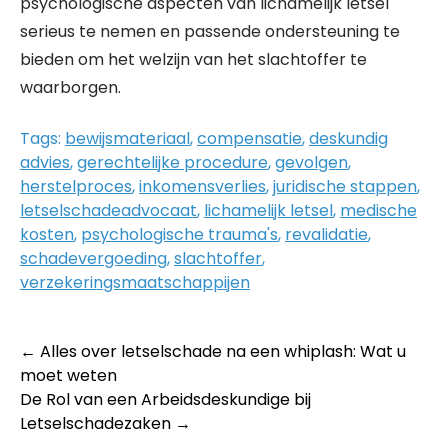
psychologische aspecten van lichamelijk letsel
serieus te nemen en passende ondersteuning te
bieden om het welzijn van het slachtoffer te
waarborgen.
Tags:
bewijsmateriaal
,
compensatie
,
deskundig
advies
,
gerechtelijke procedure
,
gevolgen
,
herstelproces
,
inkomensverlies
,
juridische stappen
,
letselschadeadvocaat
,
lichamelijk letsel
,
medische
kosten
,
psychologische trauma's
,
revalidatie
,
schadevergoeding
,
slachtoffer
,
verzekeringsmaatschappijen
Post
←
Alles over letselschade na een whiplash: Wat u
moet weten
navigation
De Rol van een Arbeidsdeskundige bij
Letselschadezaken
→