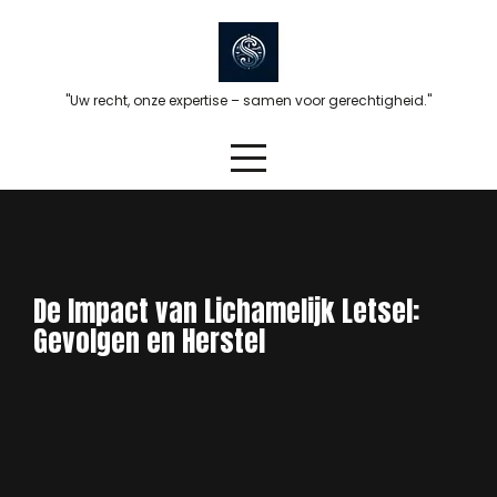
Skip
to
content
"Uw recht, onze expertise – samen voor gerechtigheid."
De Impact van Lichamelijk Letsel:
Gevolgen en Herstel