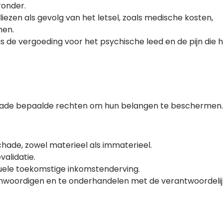
ronder.
rliezen als gevolg van het letsel, zoals medische kosten,
men.
is de vergoeding voor het psychische leed en de pijn die 
hade bepaalde rechten om hun belangen te beschermen. 
chade, zowel materieel als immaterieel.
alidatie.
uele toekomstige inkomstenderving.
genwoordigen en te onderhandelen met de verantwoordeli