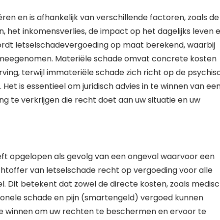
en en is afhankelijk van verschillende factoren, zoals de
n, het inkomensverlies, de impact op het dagelijks leven 
ordt letselschadevergoeding op maat berekend, waarbij
t meegenomen. Materiële schade omvat concrete kosten
ng, terwijl immateriële schade zich richt op de psychis
 Het is essentieel om juridisch advies in te winnen van ee
 te verkrijgen die recht doet aan uw situatie en uw
eeft opgelopen als gevolg van een ongeval waarvoor een
achtoffer van letselschade recht op vergoeding voor alle
l. Dit betekent dat zowel de directe kosten, zoals medis
ionele schade en pijn (smartengeld) vergoed kunnen
in te winnen om uw rechten te beschermen en ervoor te