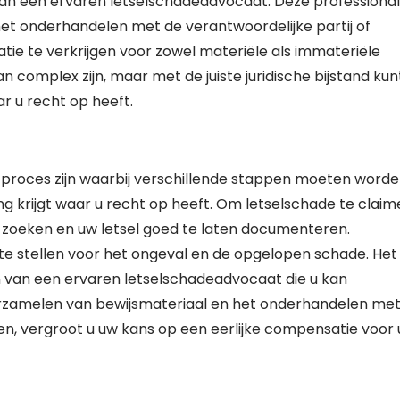
van een ervaren letselschadeadvocaat. Deze professional
 het onderhandelen met de verantwoordelijke partij of
tie te verkrijgen voor zowel materiële als immateriële
 complex zijn, maar met de juiste juridische bijstand kun
ar u recht op heeft.
proces zijn waarbij verschillende stappen moeten word
g krijgt waar u recht op heeft. Om letselschade te claim
e zoeken en uw letsel goed te laten documenteren.
 te stellen voor het ongeval en de opgelopen schade. Het 
n van een ervaren letselschadeadvocaat die u kan
verzamelen van bewijsmateriaal en het onderhandelen me
pen, vergroot u uw kans op een eerlijke compensatie voor