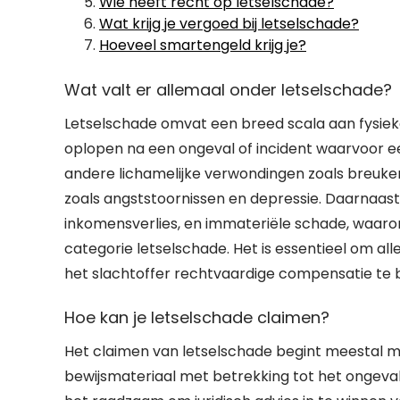
Wie heeft recht op letselschade?
Wat krijg je vergoed bij letselschade?
Hoeveel smartengeld krijg je?
Wat valt er allemaal onder letselschade?
Letselschade omvat een breed scala aan fysiek
oplopen na een ongeval of incident waarvoor ee
andere lichamelijke verwondingen zoals breuke
zoals angststoornissen en depressie. Daarnaas
inkomensverlies, en immateriële schade, waaron
categorie letselschade. Het is essentieel om a
het slachtoffer rechtvaardige compensatie te b
Hoe kan je letselschade claimen?
Het claimen van letselschade begint meestal m
bewijsmateriaal met betrekking tot het ongeval o