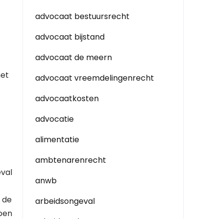
advocaat bestuursrecht
advocaat bijstand
advocaat de meern
het
advocaat vreemdelingenrecht
advocaatkosten
advocatie
alimentatie
ambtenarenrecht
eval
anwb
n de
arbeidsongeval
lpen