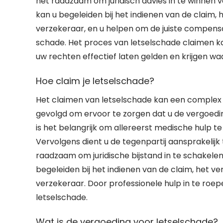
het raadzaam om juridisch advies in te winnen 
kan u begeleiden bij het indienen van de claim,
verzekeraar, en u helpen om de juiste compensa
schade. Het proces van letselschade claimen kan
uw rechten effectief laten gelden en krijgen wa
Hoe claim je letselschade?
Het claimen van letselschade kan een complex 
gevolgd om ervoor te zorgen dat u de vergoedin
is het belangrijk om allereerst medische hulp t
Vervolgens dient u de tegenpartij aansprakelijk
raadzaam om juridische bijstand in te schakele
begeleiden bij het indienen van de claim, het 
verzekeraar. Door professionele hulp in te roe
letselschade.
Wat is de vergoeding voor letselschade?