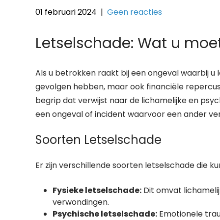
01 februari 2024
|
Geen reacties
Letselschade: Wat u moe
Als u betrokken raakt bij een ongeval waarbij u l
gevolgen hebben, maar ook financiële repercuss
begrip dat verwijst naar de lichamelijke en ps
een ongeval of incident waarvoor een ander vera
Soorten Letselschade
Er zijn verschillende soorten letselschade die 
Fysieke letselschade:
Dit omvat lichamelij
verwondingen.
Psychische letselschade:
Emotionele trau