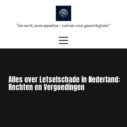
Skip
to
content
"Uw recht, onze expertise – samen voor gerechtigheid."
Alles over Letselschade in Nederland:
Rechten en Vergoedingen