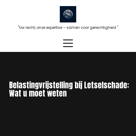
Skip
to
content
"Uw recht, onze expertise – samen voor gerechtigheid."
Belastingvrijstelling bij Letselschade:
Wat u moet weten