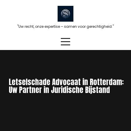
Skip
to
content
"Uw recht, onze expertise – samen voor gerechtigheid."
Letselschade Advocaat in Rotterdam:
Uw Partner in Juridische Bijstand