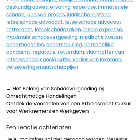
deskundig advies
,
ervaring
,
expertise
,
immateriële
schade
,
juridisch proces
,
juridische bijstand
,
letselschade advocaat
,
letselschade advocaat
rotterdam
,
letselschadezaken
,
lokale expertise
,
maximale schadevergoeding
,
medische kosten
,
onderhandelen
,
ondersteuning
,
persoonlijke
aandacht
,
reputatie
,
rotterdam
,
slachtoffer van
letselschade
,
specialisatie
,
verlies van inkomen
,
verzekeringsmaatschappijen
Post
←
Het Belang van Schadevergoeding bij
Onrechtmatige Handelingen
navigation
Ontdek de Voordelen van een Arbeidsrecht Cursus
voor Werknemers en Werkgevers
→
Een reactie achterlaten
Je e-mailadres zal niet getoond worden.
Vereiste