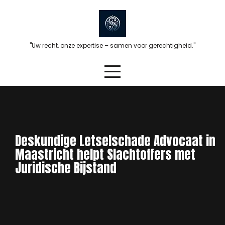
Skip
to
content
"Uw recht, onze expertise – samen voor gerechtigheid."
Deskundige Letselschade Advocaat in
Maastricht helpt Slachtoffers met
Juridische Bijstand