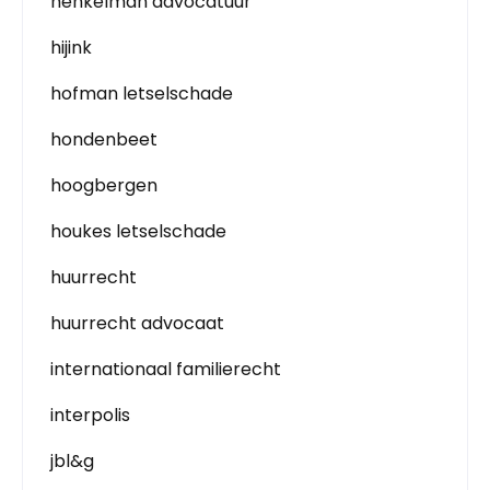
henkelman advocatuur
hijink
hofman letselschade
hondenbeet
hoogbergen
houkes letselschade
huurrecht
huurrecht advocaat
internationaal familierecht
interpolis
jbl&g