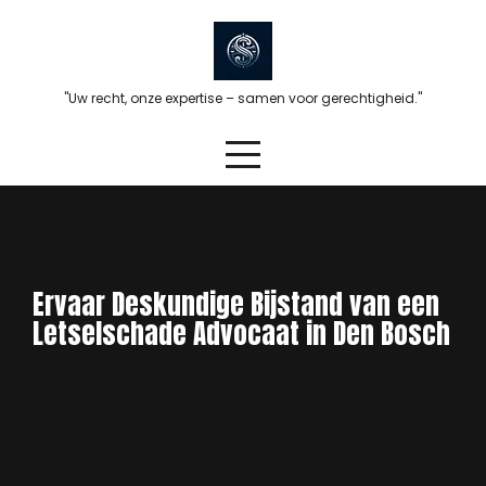
Skip
to
content
"Uw recht, onze expertise – samen voor gerechtigheid."
Ervaar Deskundige Bijstand van een
Letselschade Advocaat in Den Bosch