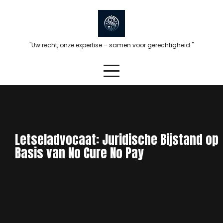
Skip
to
content
"Uw recht, onze expertise – samen voor gerechtigheid."
Letseladvocaat: Juridische Bijstand op
Basis van No Cure No Pay