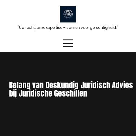
Skip
to
content
"Uw recht, onze expertise – samen voor gerechtigheid."
Belang van Deskundig Juridisch Advies
bij Juridische Geschillen