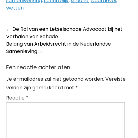
samenwerking
,
schriftelijk
,
situatie
,
waardevol
,
wetten
Post
←
De Rol van een Letselschade Advocaat bij het
Verhalen van Schade
navigation
Belang van Arbeidsrecht in de Nederlandse
Samenleving
→
Een reactie achterlaten
Je e-mailadres zal niet getoond worden.
Vereiste
velden zijn gemarkeerd met
*
Reactie
*