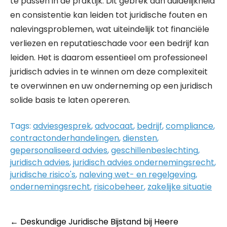
te passen in de praktijk. Dit gebrek aan duidelijkheid
en consistentie kan leiden tot juridische fouten en
nalevingsproblemen, wat uiteindelijk tot financiële
verliezen en reputatieschade voor een bedrijf kan
leiden. Het is daarom essentieel om professioneel
juridisch advies in te winnen om deze complexiteit
te overwinnen en uw onderneming op een juridisch
solide basis te laten opereren.
Tags:
adviesgesprek
,
advocaat
,
bedrijf
,
compliance
,
contractonderhandelingen
,
diensten
,
gepersonaliseerd advies
,
geschillenbeslechting
,
juridisch advies
,
juridisch advies ondernemingsrecht
,
juridische risico's
,
naleving wet- en regelgeving
,
ondernemingsrecht
,
risicobeheer
,
zakelijke situatie
Post
←
Deskundige Juridische Bijstand bij Heere