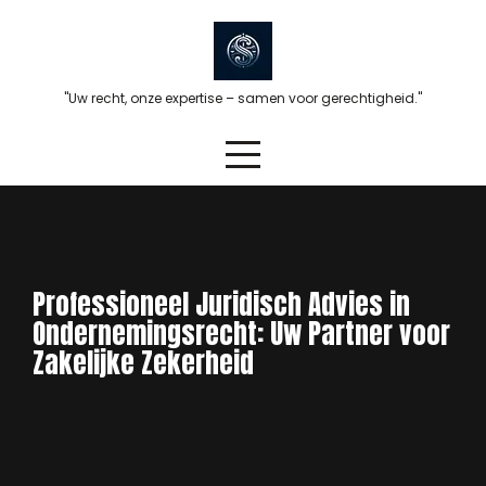
Skip
to
content
"Uw recht, onze expertise – samen voor gerechtigheid."
Professioneel Juridisch Advies in
Ondernemingsrecht: Uw Partner voor
Zakelijke Zekerheid