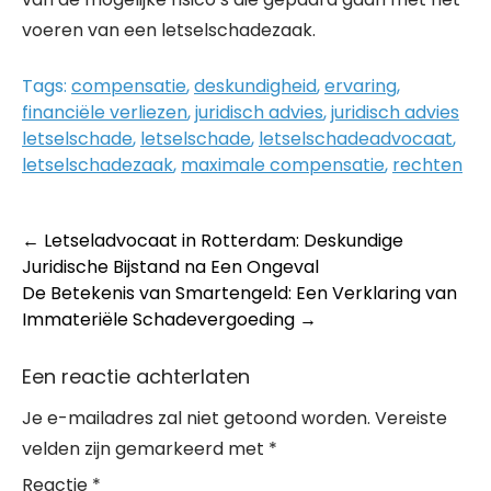
voeren van een letselschadezaak.
Tags:
compensatie
,
deskundigheid
,
ervaring
,
financiële verliezen
,
juridisch advies
,
juridisch advies
letselschade
,
letselschade
,
letselschadeadvocaat
,
letselschadezaak
,
maximale compensatie
,
rechten
Post
←
Letseladvocaat in Rotterdam: Deskundige
Juridische Bijstand na Een Ongeval
navigation
De Betekenis van Smartengeld: Een Verklaring van
Immateriële Schadevergoeding
→
Een reactie achterlaten
Je e-mailadres zal niet getoond worden.
Vereiste
velden zijn gemarkeerd met
*
Reactie
*