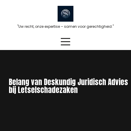
Skip
to
content
"Uw recht, onze expertise – samen voor gerechtigheid."
Belang van Deskundig Juridisch Advies
bij Letselschadezaken